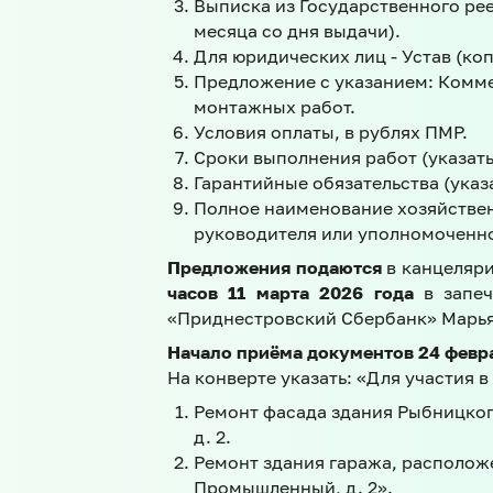
Выписка из Государственного ре
месяца со дня выдачи).
Для юридических лиц - Устав (ко
Предложение с указанием: Комме
монтажных работ.
Условия оплаты, в рублях ПМР.
Сроки выполнения работ (указать
Гарантийные обязательства (указ
Полное наименование хозяйствен
руководителя или уполномоченн
Предложения подаются
в канцеляри
часов 11 марта 2026 года
в запеч
«Приднестровский Сбербанк» Марьян
Начало приёма документов 24 феврал
На конверте указать: «Для участия 
Ремонт фасада здания Рыбницкого
д. 2.
Ремонт здания гаража, расположе
Промышленный, д. 2».