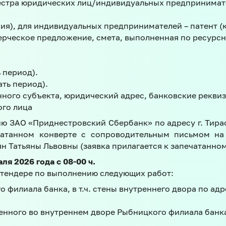
естра юридических лиц/индивидуальных предпринимате
пия), для индивидуальных предпринимателей – патент (
рческое предложение, смета, выполненная по ресурсн
 период).
ать период).
ного субъекта, юридический адрес, банковские реквиз
ого лица
ю ЗАО «Приднестровский Сбербанк» по адресу г. Тирасп
атанном конверте с сопроводительным письмом на
 Татьяны Львовны (заявка прилагается к запечатанном
я 2026 года с 08-00 ч.
в тендере по выполнению следующих работ:
 филиала банка, в т.ч. стены внутреннего двора по ад
нного во внутреннем дворе Рыбницкого филиала банка 