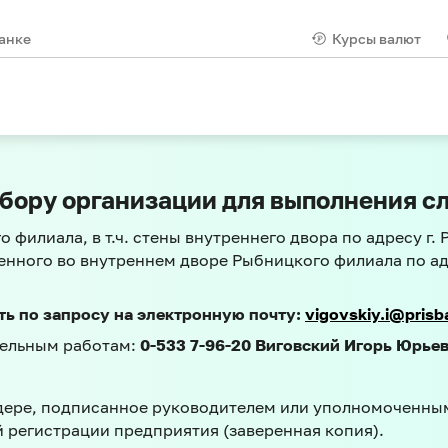
анке
Курсы валют
бору организации для выполнения с
филиала, в т.ч. стены внутреннего двора по адресу г.
нного во внутреннем дворе Рыбницкого филиала по адр
ть по запросу на электронную почту:
vigovskiy.i@pris
тельным работам:
0-533 7-96-20 Виговский Игорь Юрье
ендере, подписанное руководителем или уполномоченны
 регистрации предприятия (заверенная копия).