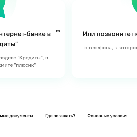
нтернет-банке в
Или позвоните по
диты"
с телефона, к которо
зделе "Кредиты", в
мите "плюсик"
мые документы
Где погашать?
Основные условия