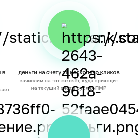
 в
деньги на счету за несколько кликов
зачислим на тот же счёт, куда приходит
на текущий счёт в рублях ПМР
чает