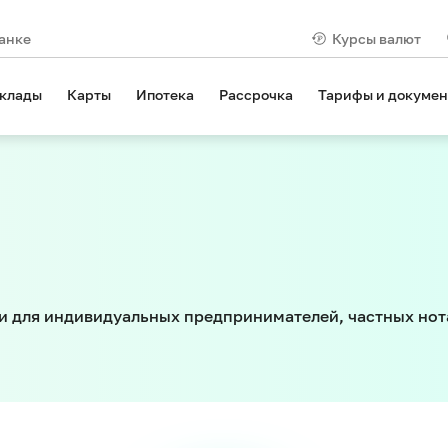
анке
Курсы валют
клады
Карты
Ипотека
Рассрочка
Тарифы и докуме
н и для индивидуальных предпринимателей, частных нот