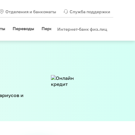
Отделения и банкоматы
Служба поддержки
нты
Переводы
Перевод с карты на карту
Сейфы
Об и
Интернет-банк физ.лиц
ариусов и